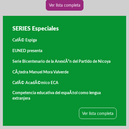
Ver lista completa
SERIES Especiales
CafÃ© Espiga
EUNED presenta
Serie Bicentenario de la AnexiÃ³n del Partido de Nicoya
CÃ¡tedra Manuel Mora Valverde
CafÃ© AcadÃ©mico ECA
Competencia educativa del espaÃ±ol como lengua
extranjera
Ver lista completa