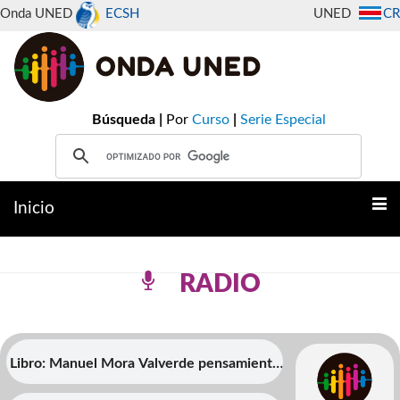
Onda UNED
ECSH
UNED
CR
Búsqueda |
Por
Curso
|
Serie Especial
Inicio
RADIO
Libro: Manuel Mora Valverde pensamiento
y prÃ¡ctica polÃ­tica