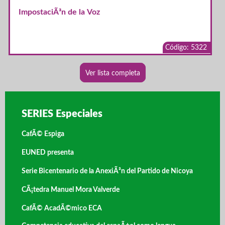
ImpostaciÃ³n de la Voz
Código: 5322
Ver lista completa
SERIES Especiales
CafÃ© Espiga
EUNED presenta
Serie Bicentenario de la AnexiÃ³n del Partido de Nicoya
CÃ¡tedra Manuel Mora Valverde
CafÃ© AcadÃ©mico ECA