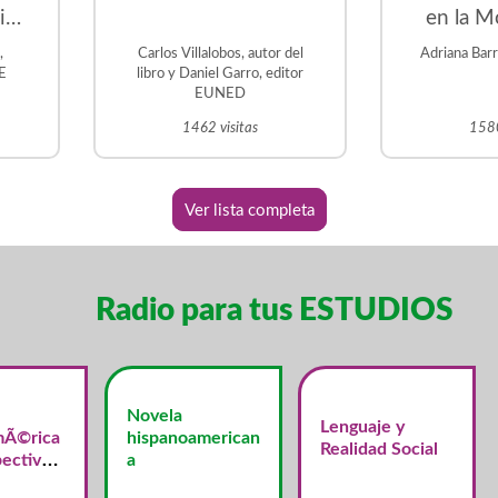
ica
en la M
s
,
Carlos Villalobos, autor del
Adriana Bar
 la
DE
libro y Daniel Garro, editor
EUNED
1462 visitas
1580
Ver lista completa
Radio para tus ESTUDIOS
Novela
Lenguaje y
mÃ©rica
hispanoamerican
Realidad Social
ectiva
a
merican