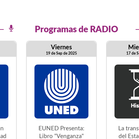
Programas de RADIO
Viernes
Mie
19 de Sep de 2025
17 de S
on
EUNED Presenta:
La tran
dad
Libro "Venganza"
del Est