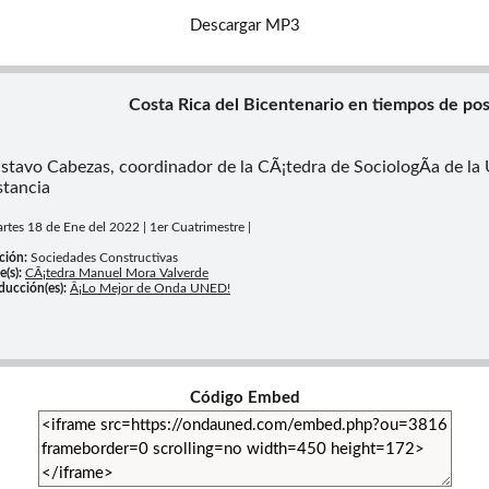
Descargar MP3
Costa Rica del Bicentenario en tiempos de po
stavo Cabezas, coordinador de la CÃ¡tedra de SociologÃ­a de la 
stancia
artes 18 de Ene del 2022 | 1er Cuatrimestre |
ción:
Sociedades Constructivas
e(s):
CÃ¡tedra Manuel Mora Valverde
ducción(es):
Â¡Lo Mejor de Onda UNED!
Código Embed