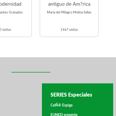
odernidad
antiguo de Am?rica
rantes Granados
Maria del Milagro Molina Fallas
 visitas
1467 visitas
SERIES Especiales
CafÃ© Espiga
EUNED presenta