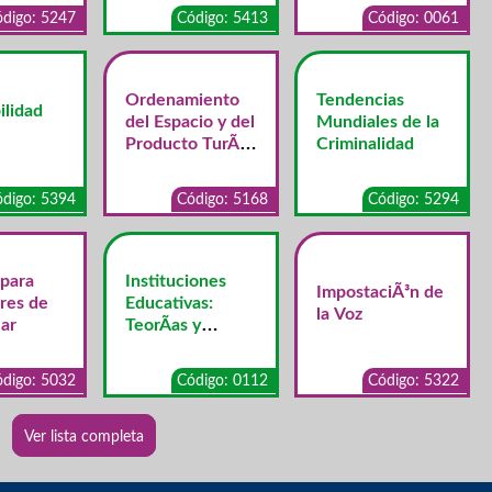
digo: 5247
Código: 5413
Código: 0061
Ordenamiento
Tendencias
ilidad
del Espacio y del
Mundiales de la
Producto TurÃ­
Criminalidad
stico
digo: 5394
Código: 5168
Código: 5294
 para
Instituciones
ImpostaciÃ³n de
res de
Educativas:
la Voz
ar
TeorÃ­as y
Concepciones
digo: 5032
Código: 0112
Código: 5322
Ver lista completa