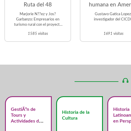
Ruta del 48
humana en Amer
Latina. Desafio
Marjorie N??ez y Jos?
Gustavo Gatica Lopez
prioritarios para
Garbanzo: Empresarios en
investigador del CIC
turismo rural con el proyecto
región
Trapiche el Guacal, en La
1585 visitas
1691 visitas
Violeta. Frailes de
Desamparados Martin Vargas
?vila: Historiador y tutor de la
UNED. Gestor del Proyecto
Educativo Judit ?vila en San
Crist?bal Sur.
GestiÃ³n de
Historia
Historia de la
Tours y
Latinoa
Cultura
Actividades de
en Persp
Turismo
Centroa