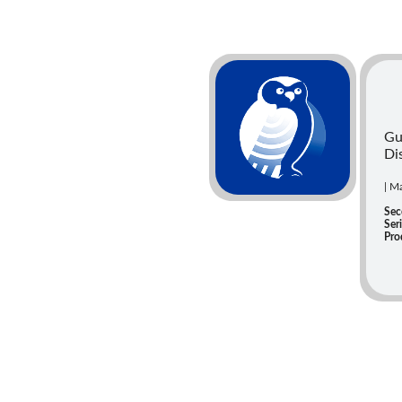
Gu
Di
| M
Sec
Seri
Pro