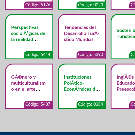
Alternativo y de
a
Código: 5176
Código: 0023
Có
Aventura
Perspectivas
Tendencias del
Sostenib
sociolÃ³gicas de
Desarrollo TurÃ­
Turistica
la realidad
stico Mundial
costarricense
Código: 5414
Código: 5390
Có
GÃ©nero y
Instituciones
InglÃ©s
multiculturalism
PolÃ­tico-
Educado
o en el arte
EconÃ³micas de
Preescol
contemporÃ¡neo
Costa Rica
Código: 5437
Código: 0384
Có