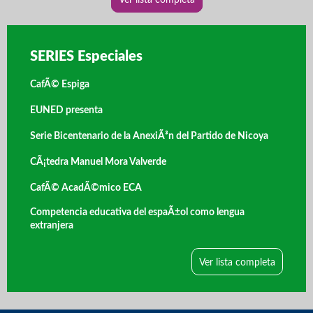
Ver lista completa
SERIES Especiales
CafÃ© Espiga
EUNED presenta
Serie Bicentenario de la AnexiÃ³n del Partido de Nicoya
CÃ¡tedra Manuel Mora Valverde
CafÃ© AcadÃ©mico ECA
Competencia educativa del espaÃ±ol como lengua
extranjera
Ver lista completa