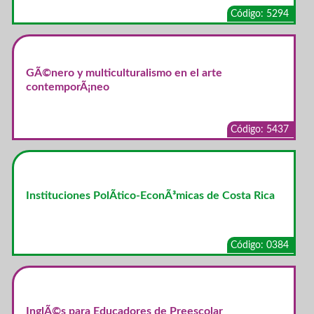
Código: 5294
GÃ©nero y multiculturalismo en el arte
contemporÃ¡neo
Código: 5437
Instituciones PolÃ­tico-EconÃ³micas de Costa Rica
Código: 0384
InglÃ©s para Educadores de Preescolar