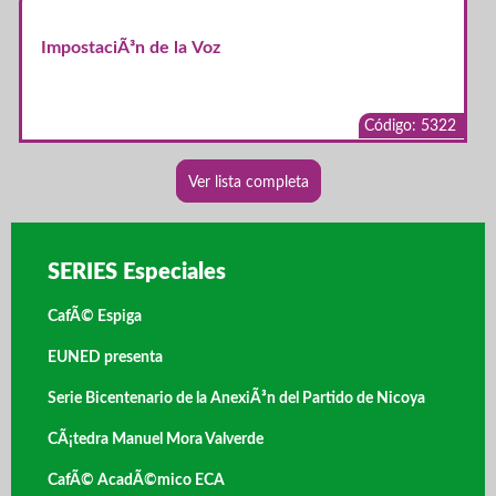
ImpostaciÃ³n de la Voz
Código: 5322
Ver lista completa
SERIES Especiales
CafÃ© Espiga
EUNED presenta
Serie Bicentenario de la AnexiÃ³n del Partido de Nicoya
CÃ¡tedra Manuel Mora Valverde
CafÃ© AcadÃ©mico ECA