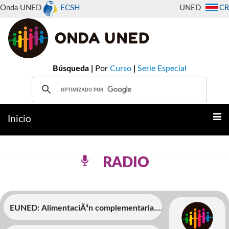
Onda UNED
ECSH
UNED
CR
Búsqueda |
Por
Curso
|
Serie Especial
Inicio
RADIO
EUNED: AlimentaciÃ³n complementaria.
Â¡No desfallezcas en el intento!