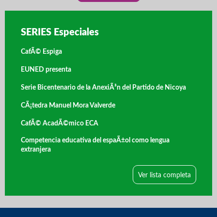
SERIES Especiales
CafÃ© Espiga
EUNED presenta
Serie Bicentenario de la AnexiÃ³n del Partido de Nicoya
CÃ¡tedra Manuel Mora Valverde
CafÃ© AcadÃ©mico ECA
Competencia educativa del espaÃ±ol como lengua
extranjera
Ver lista completa