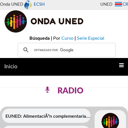
Onda UNED
ECSH
UNED
CR
Búsqueda |
Por
Curso
|
Serie Especial
Inicio
RADIO
EUNED: AlimentaciÃ³n complementaria.
Â¡No desfallezcas en el intento!