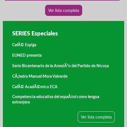
Ver lista completa
SERIES Especiales
CafÃ© Espiga
EUNED presenta
Serie Bicentenario de la AnexiÃ³n del Partido de Nicoya
CÃ¡tedra Manuel Mora Valverde
CafÃ© AcadÃ©mico ECA
Competencia educativa del espaÃ±ol como lengua
extranjera
Ver lista completa