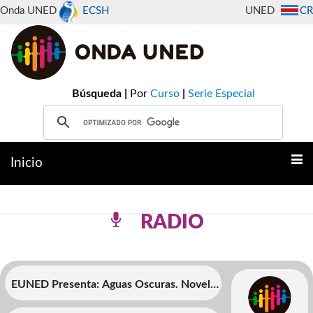
Onda UNED
ECSH
UNED
CR
Búsqueda |
Por
Curso
|
Serie Especial
Inicio
RADIO
EUNED Presenta: Aguas Oscuras. Novela
histÃ³rica. La segunda Guerra Mundial en