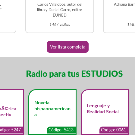
s
,
Carlos Villalobos, autor del
Adriana Bar
 la
DE
libro y Daniel Garro, editor
EUNED
1467 visitas
1583
Ver lista completa
Radio para tus ESTUDIOS
Novela
Lenguaje y
mÃ©rica
hispanoamerican
Realidad Social
ectiva
a
merican
digo: 5247
Código: 5413
Código: 0061