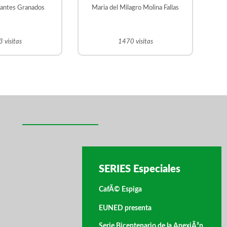
rantes Granados
Maria del Milagro Molina Fallas
 visitas
1470 visitas
SERIES Especiales
CafÃ© Espiga
EUNED presenta
Serie Bicentenario de la AnexiÃ³n