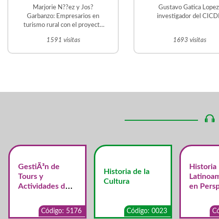
Latina. Desafio
Marjorie N??ez y Jos?
Gustavo Gatica Lopez
prioritarios para
Garbanzo: Empresarios en
investigador del CIC
turismo rural con el proyecto
región
Trapiche el Guacal, en La
1591 visitas
1693 visitas
Violeta. Frailes de
Desamparados Martin Vargas
?vila: Historiador y tutor de la
UNED. Gestor del Proyecto
Educativo Judit ?vila en San
Crist?bal Sur.
GestiÃ³n de
Historia
Historia de la
Tours y
Latinoa
Cultura
Actividades de
en Persp
Turismo
Centroa
Alternativo y de
a
Código: 5176
Código: 0023
Có
Aventura