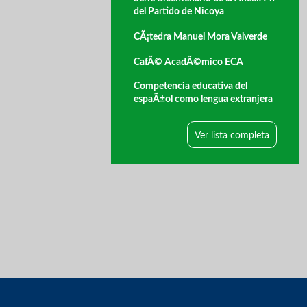
del Partido de Nicoya
CÃ¡tedra Manuel Mora Valverde
CafÃ© AcadÃ©mico ECA
Competencia educativa del
espaÃ±ol como lengua extranjera
Ver lista completa