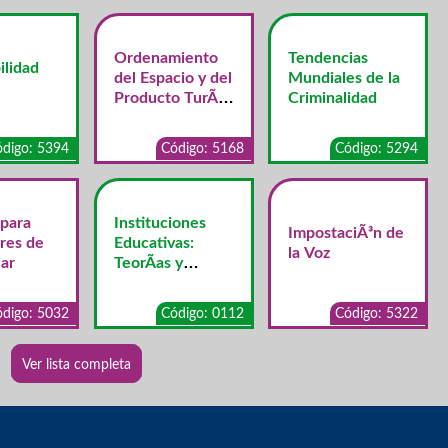
Ordenamiento
Tendencias
ilidad
del Espacio y del
Mundiales de la
Producto TurÃ­
Criminalidad
stico
digo: 5394
Código: 5168
Código: 5294
 para
Instituciones
ImpostaciÃ³n de
res de
Educativas:
la Voz
ar
TeorÃ­as y
Concepciones
digo: 5032
Código: 0112
Código: 5322
Ver lista completa