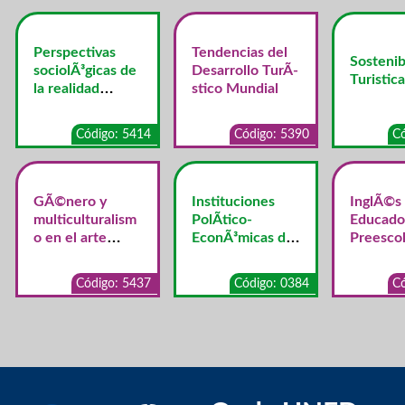
Perspectivas
Tendencias del
Sostenib
sociolÃ³gicas de
Desarrollo TurÃ­
Turistica
la realidad
stico Mundial
costarricense
Código: 5414
Código: 5390
Có
GÃ©nero y
Instituciones
InglÃ©s
multiculturalism
PolÃ­tico-
Educado
o en el arte
EconÃ³micas de
Preescol
contemporÃ¡neo
Costa Rica
Código: 5437
Código: 0384
Có