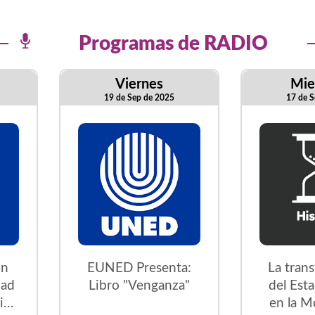
Programas de RADIO
Viernes
Mie
19 de Sep de 2025
17 de S
on
EUNED Presenta:
La tran
dad
Libro "Venganza"
del Est
ica
en la M