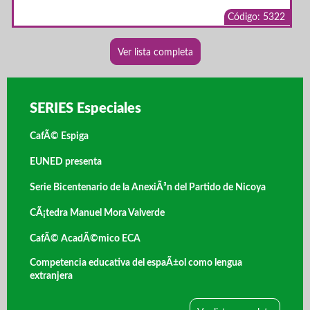
Código: 5322
Ver lista completa
SERIES Especiales
CafÃ© Espiga
EUNED presenta
Serie Bicentenario de la AnexiÃ³n del Partido de Nicoya
CÃ¡tedra Manuel Mora Valverde
CafÃ© AcadÃ©mico ECA
Competencia educativa del espaÃ±ol como lengua
extranjera