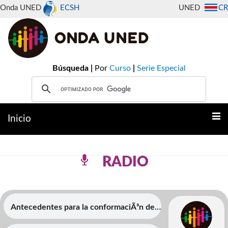
Onda UNED
ECSH
UNED
CR
Búsqueda |
Por
Curso
|
Serie Especial
Inicio
RADIO
Antecedentes para la conformaciÃ³n de
una literatura e identidad costarricense