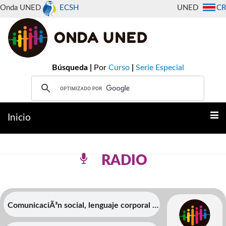
Onda UNED
ECSH
UNED
CR
Búsqueda |
Por
Curso
|
Serie Especial
Inicio
RADIO
ComunicaciÃ³n social, lenguaje corporal y
vocerÃ­a de prensa en Ciencias Policiales