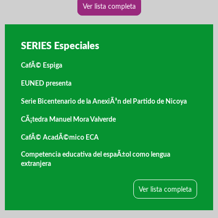
Ver lista completa
SERIES Especiales
CafÃ© Espiga
EUNED presenta
Serie Bicentenario de la AnexiÃ³n del Partido de Nicoya
CÃ¡tedra Manuel Mora Valverde
CafÃ© AcadÃ©mico ECA
Competencia educativa del espaÃ±ol como lengua
extranjera
Ver lista completa