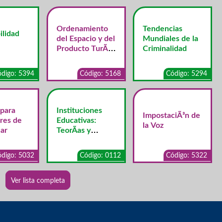
Ordenamiento
Tendencias
ilidad
del Espacio y del
Mundiales de la
Producto TurÃ­
Criminalidad
stico
digo: 5394
Código: 5168
Código: 5294
 para
Instituciones
ImpostaciÃ³n de
res de
Educativas:
la Voz
ar
TeorÃ­as y
Concepciones
digo: 5032
Código: 0112
Código: 5322
Ver lista completa