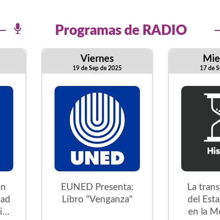
Programas de RADIO
Viernes
Mie
19 de Sep de 2025
17 de S
on
EUNED Presenta:
La tran
dad
Libro "Venganza"
del Est
ica
en la M