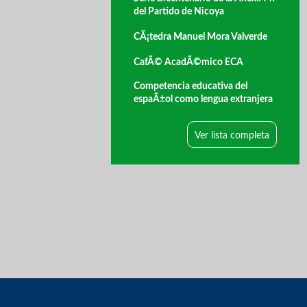
del Partido de Nicoya
CÃ¡tedra Manuel Mora Valverde
CafÃ© AcadÃ©mico ECA
Competencia educativa del
espaÃ±ol como lengua extranjera
Ver lista completa