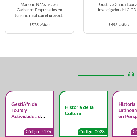
Latina. Desafio
Marjorie N??ez y Jos?
Gustavo Gatica Lopez
prioritarios para
Garbanzo: Empresarios en
investigador del CIC
turismo rural con el proyecto
región
Trapiche el Guacal, en La
1578 visitas
1683 visitas
Violeta. Frailes de
Desamparados Martin Vargas
?vila: Historiador y tutor de la
UNED. Gestor del Proyecto
Educativo Judit ?vila en San
Crist?bal Sur.
GestiÃ³n de
Historia
Historia de la
Tours y
Latinoa
Cultura
Actividades de
en Persp
Turismo
Centroa
Alternativo y de
a
Código: 5176
Código: 0023
Có
Aventura