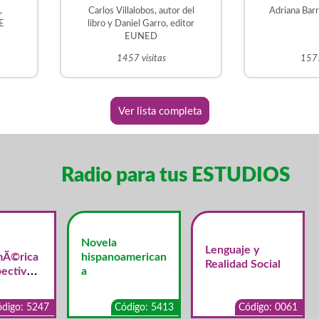
s
,
Carlos Villalobos, autor del
Adriana Bar
 la
DE
libro y Daniel Garro, editor
EUNED
1457 visitas
1575
Ver lista completa
Radio para tus ESTUDIOS
Novela
Lenguaje y
mÃ©rica
hispanoamerican
Realidad Social
ectiva
a
merican
digo: 5247
Código: 5413
Código: 0061