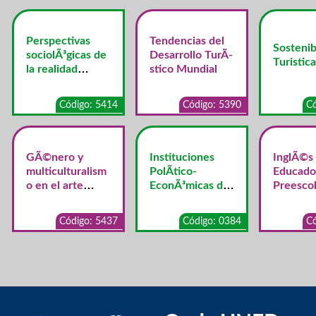
Perspectivas
Tendencias del
Sostenib
sociolÃ³gicas de
Desarrollo TurÃ­
Turistica
la realidad
stico Mundial
costarricense
Código: 5414
Código: 5390
Có
GÃ©nero y
Instituciones
InglÃ©s
multiculturalism
PolÃ­tico-
Educado
o en el arte
EconÃ³micas de
Preescol
contemporÃ¡neo
Costa Rica
Código: 5437
Código: 0384
Có