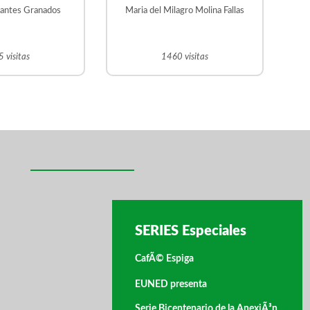
rantes Granados
Maria del Milagro Molina Fallas
 visitas
1460 visitas
SERIES Especiales
CafÃ© Espiga
EUNED presenta
Serie Bicentenario de la AnexiÃ³n