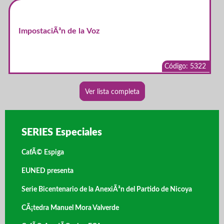
ImpostaciÃ³n de la Voz
Código: 5322
Ver lista completa
SERIES Especiales
CafÃ© Espiga
EUNED presenta
Serie Bicentenario de la AnexiÃ³n del Partido de Nicoya
CÃ¡tedra Manuel Mora Valverde