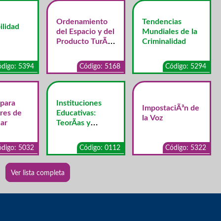
Ordenamiento
Tendencias
ilidad
del Espacio y del
Mundiales de la
Producto TurÃ­
Criminalidad
stico
digo: 5394
Código: 5168
Código: 5294
 para
Instituciones
ImpostaciÃ³n de
res de
Educativas:
la Voz
ar
TeorÃ­as y
Concepciones
digo: 5032
Código: 0112
Código: 5322
Ver lista completa