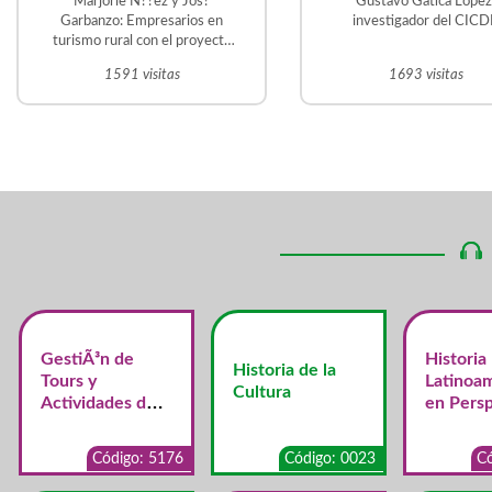
Marjorie N??ez y Jos?
Gustavo Gatica Lopez
prioritarios para
Garbanzo: Empresarios en
investigador del CIC
turismo rural con el proyecto
región
Trapiche el Guacal, en La
1591 visitas
1693 visitas
Violeta. Frailes de
Desamparados Martin Vargas
?vila: Historiador y tutor de la
UNED. Gestor del Proyecto
Educativo Judit ?vila en San
Crist?bal Sur.
GestiÃ³n de
Historia
Historia de la
Tours y
Latinoa
Cultura
Actividades de
en Persp
Turismo
Centroa
Alternativo y de
a
Código: 5176
Código: 0023
Có
Aventura