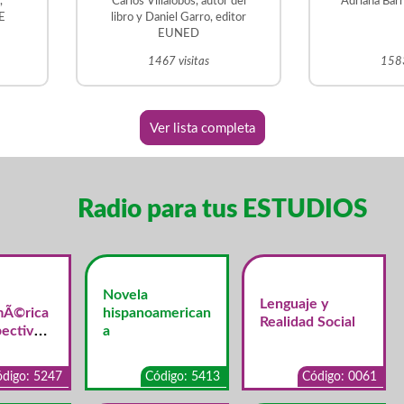
,
Carlos Villalobos, autor del
Adriana Bar
 la
DE
libro y Daniel Garro, editor
EUNED
1467 visitas
1583
Ver lista completa
Radio para tus ESTUDIOS
Novela
Lenguaje y
mÃ©rica
hispanoamerican
Realidad Social
ectiva
a
merican
digo: 5247
Código: 5413
Código: 0061