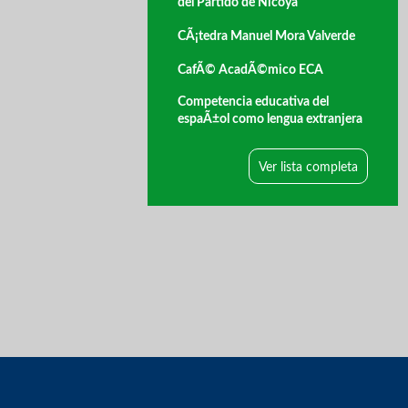
del Partido de Nicoya
CÃ¡tedra Manuel Mora Valverde
CafÃ© AcadÃ©mico ECA
Competencia educativa del
espaÃ±ol como lengua extranjera
Ver lista completa