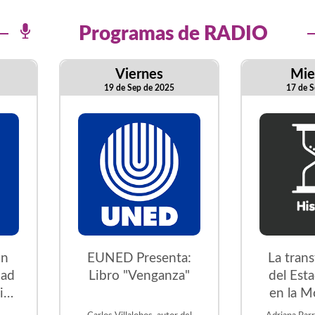
Programas de RADIO
Viernes
Mie
19 de Sep de 2025
17 de S
on
EUNED Presenta:
La tran
dad
Libro "Venganza"
del Est
ica
en la M
s