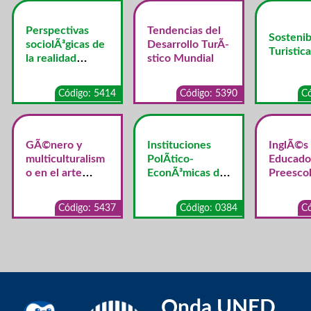
Perspectivas
Tendencias del
Sostenib
sociolÃ³gicas de
Desarrollo TurÃ­
Turistica
la realidad
stico Mundial
costarricense
Código: 5414
Código: 5390
Có
GÃ©nero y
Instituciones
InglÃ©s
multiculturalism
PolÃ­tico-
Educado
o en el arte
EconÃ³micas de
Preescol
contemporÃ¡neo
Costa Rica
Código: 5437
Código: 0384
Có
Onda UNED