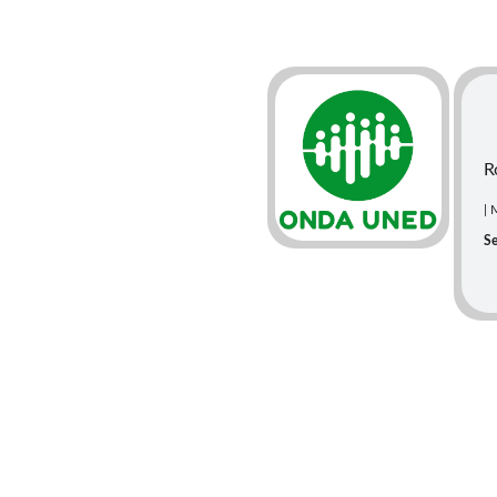
R
| 
Se