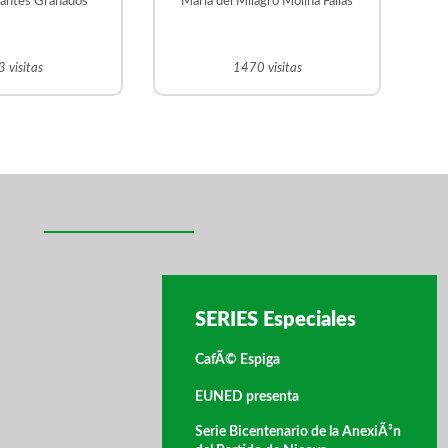
rantes Granados
Maria del Milagro Molina Fallas
 visitas
1470 visitas
SERIES Especiales
CafÃ© Espiga
EUNED presenta
Serie Bicentenario de la AnexiÃ³n