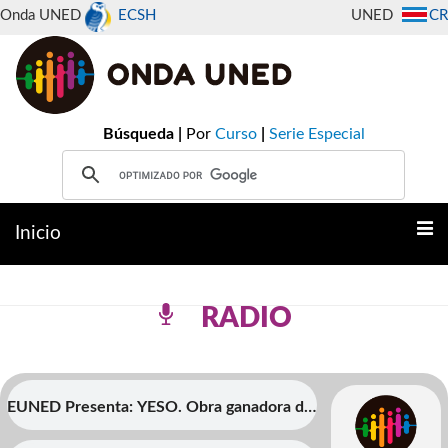
Onda UNED
ECSH
UNED
CR
Búsqueda |
Por
Curso
|
Serie Especial
Inicio
RADIO
EUNED Presenta: YESO. Obra ganadora del
Premio Aquileo J. Echeverr?a en Cuento