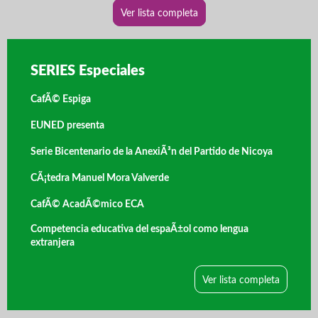
Ver lista completa
SERIES Especiales
CafÃ© Espiga
EUNED presenta
Serie Bicentenario de la AnexiÃ³n del Partido de Nicoya
CÃ¡tedra Manuel Mora Valverde
CafÃ© AcadÃ©mico ECA
Competencia educativa del espaÃ±ol como lengua
extranjera
Ver lista completa