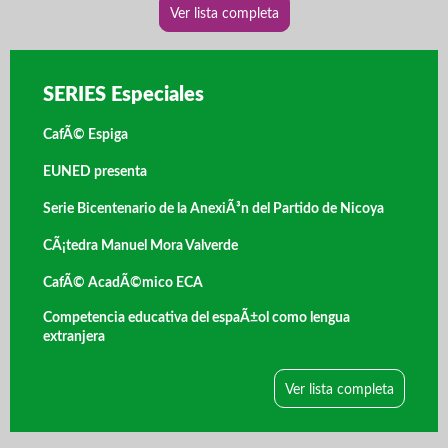
Ver lista completa
SERIES Especiales
CafÃ© Espiga
EUNED presenta
Serie Bicentenario de la AnexiÃ³n del Partido de Nicoya
CÃ¡tedra Manuel Mora Valverde
CafÃ© AcadÃ©mico ECA
Competencia educativa del espaÃ±ol como lengua
extranjera
Ver lista completa