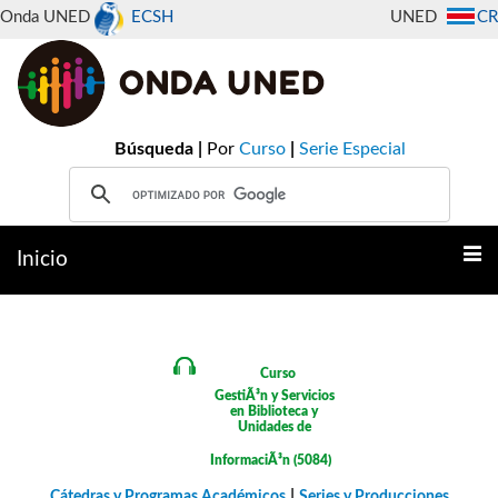
Onda UNED
ECSH
UNED
CR
Búsqueda |
Por
Curso
|
Serie Especial
Inicio
Curso
GestiÃ³n y Servicios
en Biblioteca y
Unidades de
InformaciÃ³n (5084)
|
Cátedras y Programas Académicos
Series y Producciones