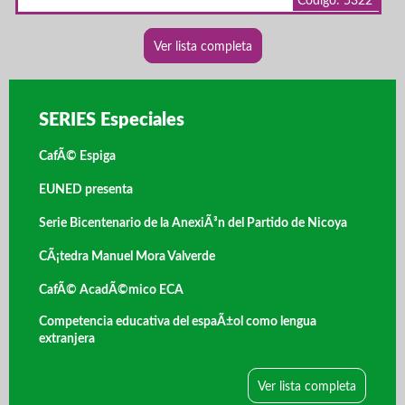
Código: 5322
Ver lista completa
SERIES Especiales
CafÃ© Espiga
EUNED presenta
Serie Bicentenario de la AnexiÃ³n del Partido de Nicoya
CÃ¡tedra Manuel Mora Valverde
CafÃ© AcadÃ©mico ECA
Competencia educativa del espaÃ±ol como lengua
extranjera
Ver lista completa