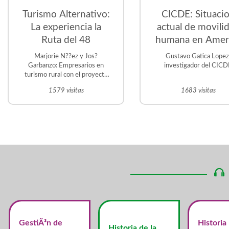
Turismo Alternativo:
CICDE: Situaci
La experiencia la
actual de movili
Ruta del 48
humana en Amer
Latina. Desafio
Marjorie N??ez y Jos?
Gustavo Gatica Lopez
prioritarios para
Garbanzo: Empresarios en
investigador del CIC
turismo rural con el proyecto
región
Trapiche el Guacal, en La
1579 visitas
1683 visitas
Violeta. Frailes de
Desamparados Martin Vargas
?vila: Historiador y tutor de la
UNED. Gestor del Proyecto
Educativo Judit ?vila en San
Crist?bal Sur.
GestiÃ³n de
Historia
Historia de la