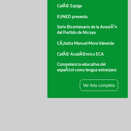
CafÃ© Espiga
EUNED presenta
Serie Bicentenario de la AnexiÃ³n
del Partido de Nicoya
CÃ¡tedra Manuel Mora Valverde
CafÃ© AcadÃ©mico ECA
Competencia educativa del
espaÃ±ol como lengua extranjera
Ver lista completa