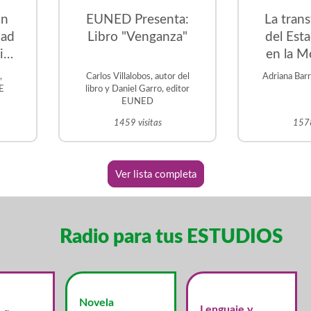
on
EUNED Presenta:
La tran
dad
Libro "Venganza"
del Est
ica
en la M
s
,
Carlos Villalobos, autor del
Adriana Bar
 la
DE
libro y Daniel Garro, editor
EUNED
1459 visitas
1578
Ver lista completa
Radio para tus ESTUDIOS
Novela
Lenguaje y