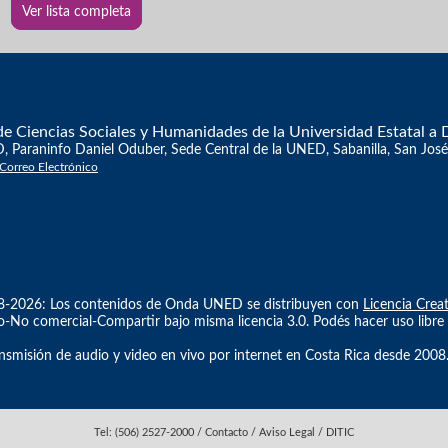
Ver lista completa
e Ciencias Sociales y Humanidades de la Universidad Estatal a 
Paraninfo Daniel Oduber, Sede Central de la UNED, Sabanilla, San José
 Correo Electrónico
8-2026: Los contenidos de Onda UNED se distribuyen con
Licencia Cre
No comercial-Compartir bajo misma licencia 3.0. Podés hacer uso libre d
nsmisión de audio y video en vivo por internet en Costa Rica desde 2008
Tel: (506) 2527-2000 / Contacto / Aviso Legal / DITIC