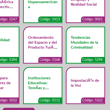
mÃ©rica
hispanoamerican
Realidad Social
ectiva
a
merican
digo: 5247
Código: 5413
Código: 0061
Ordenamiento
Tendencias
ilidad
del Espacio y del
Mundiales de la
Producto TurÃ­
Criminalidad
stico
digo: 5394
Código: 5168
Código: 5294
 para
Instituciones
ImpostaciÃ³n de
res de
Educativas:
la Voz
ar
TeorÃ­as y
Concepciones
digo: 5032
Código: 0112
Código: 5322