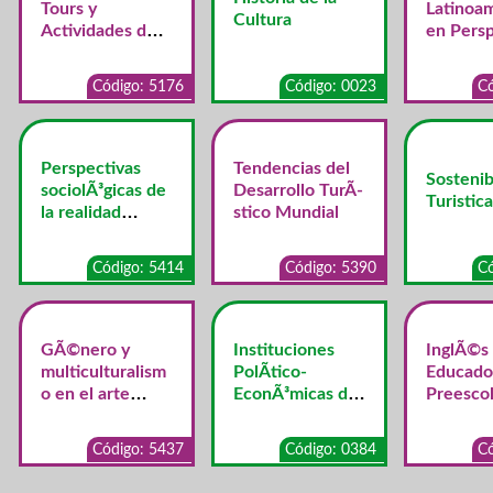
Tours y
Latinoa
Cultura
Actividades de
en Persp
Turismo
Centroa
Alternativo y de
a
Código: 5176
Código: 0023
Có
Aventura
Perspectivas
Tendencias del
Sostenib
sociolÃ³gicas de
Desarrollo TurÃ­
Turistica
la realidad
stico Mundial
costarricense
Código: 5414
Código: 5390
Có
GÃ©nero y
Instituciones
InglÃ©s
multiculturalism
PolÃ­tico-
Educado
o en el arte
EconÃ³micas de
Preescol
contemporÃ¡neo
Costa Rica
Código: 5437
Código: 0384
Có