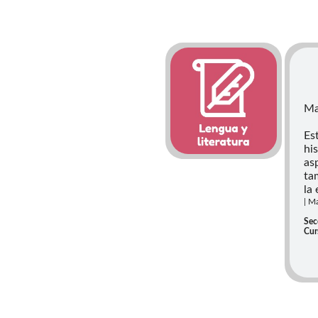
Ma
Es
hi
as
ta
la 
| M
Sec
Cur