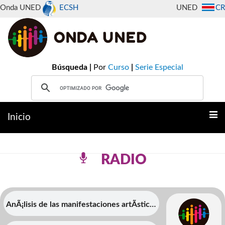
Onda UNED
ECSH
UNED
CR
Búsqueda |
Por
Curso
|
Serie Especial
Inicio
RADIO
AnÃ¡lisis de las manifestaciones artÃ­sticas
en relaciÃ³n con el rescate de los Derechos