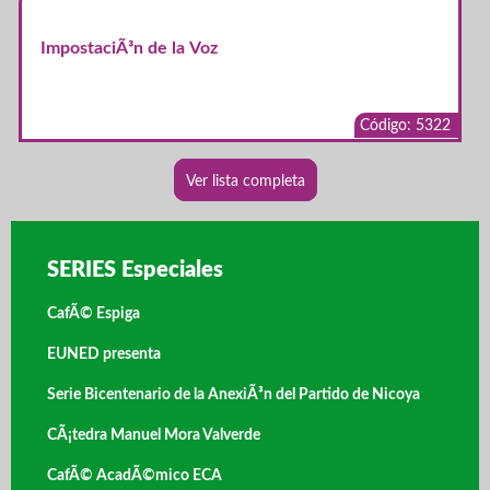
ImpostaciÃ³n de la Voz
Código: 5322
Ver lista completa
SERIES Especiales
CafÃ© Espiga
EUNED presenta
Serie Bicentenario de la AnexiÃ³n del Partido de Nicoya
CÃ¡tedra Manuel Mora Valverde
CafÃ© AcadÃ©mico ECA